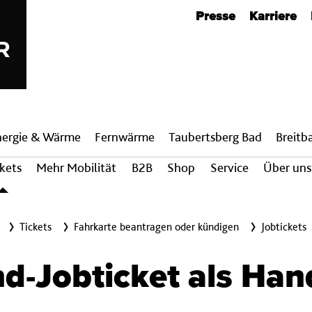
Metanavigation
Presse
Karriere
nergie & Wärme
Fern­wärme
Taubertsberg Bad
Breit­
ckets
Mehr Mobilität
B2B
Shop
Service
Über uns
Tickets
Fahrkarte beantragen oder kündigen
Jobtickets
d-Jobticket als Han