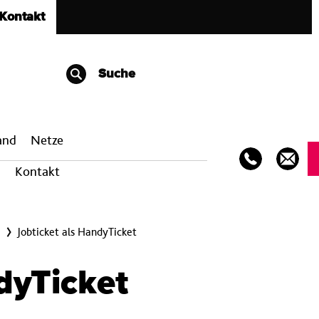
Kontakt
Suche
band
Netze
Kontakt
Jobticket als HandyTicket
dyTicket