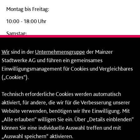
Montag bis Freitag:
10:00 - 18:00 Uhr
Samstag:
09:00 - 14:00 Uhr
Wir
sind in der
Unternehmensgruppe
der Mainzer
24-Stunden-Telefon*
Stadtwerke AG und führen ein gemeinsames
Einwilligungsmanagement für Cookies und Vergleichbares
06131 – 12 77 77
(„Cookies“).
Fax: 06131 – 12 66 66
Technisch erforderliche Cookies werden automatisch
aktiviert, für andere, die wir für die Verbesserung unserer
* Montags bis freitags bis 7 und ab 18 Uhr sowie an
Website verwenden, benötigen wir Ihre Einwilligung. Mit
Wochenenden und Feiertagen ganztags werden Ihre
„Alle erlauben“ willigen Sie ein. Über „Details einblenden“
Anrufe je nach Themenauswahl an ein Callcenter des
RMV oder von nextbike weitergeleitet. Dort erhalten Sie
können Sie eine individuelle Auswahl treffen und mit
ausschließlich Auskünfte zum Fahrplan bzw. zu
„Auswahl speichern“ aktivieren.