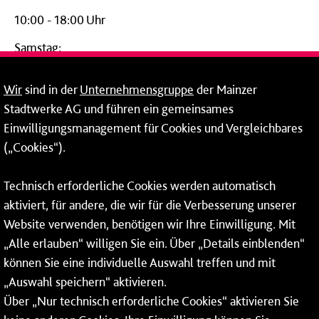
10:00 - 18:00 Uhr
Samstag:
09:00 - 14:00 Uhr
Wir
sind in der
Unternehmensgruppe
der Mainzer
24-Stunden-Telefon*
Stadtwerke AG und führen ein gemeinsames
Einwilligungsmanagement für Cookies und Vergleichbares
06131 – 12 77 77
(„Cookies“).
Fax: 06131 – 12 66 66
Technisch erforderliche Cookies werden automatisch
aktiviert, für andere, die wir für die Verbesserung unserer
* Montags bis freitags bis 7 und ab 18 Uhr sowie an
Website verwenden, benötigen wir Ihre Einwilligung. Mit
Wochenenden und Feiertagen ganztags werden Ihre
„Alle erlauben“ willigen Sie ein. Über „Details einblenden“
Anrufe je nach Themenauswahl an ein Callcenter des
RMV oder von nextbike weitergeleitet. Dort erhalten Sie
können Sie eine individuelle Auswahl treffen und mit
ausschließlich Auskünfte zum Fahrplan bzw. zu
„Auswahl speichern“ aktivieren.
meinRad.
Über „Nur technisch erforderliche Cookies“ aktivieren Sie