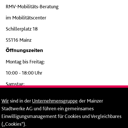
RMV-Mobilitäts-Beratung
im Mobilitätscenter
Schillerplatz 18
55116 Mainz
Öffnungszeiten
Montag bis Freitag:
10:00 - 18:00 Uhr
Samstag:
09:00 - 14:00 Uhr
Wir
sind in der
Unternehmensgruppe
der Mainzer
24-Stunden-Telefon*
Stadtwerke AG und führen ein gemeinsames
Einwilligungsmanagement für Cookies und Vergleichbares
06131 – 12 77 77
(„Cookies“).
Fax: 06131 – 12 66 66