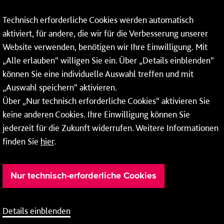
Technisch erforderliche Cookies werden automatisch
aktiviert, für andere, die wir für die Verbesserung unserer
* Montags bis freitags bis 7 und ab 18 Uhr sowie an
Website verwenden, benötigen wir Ihre Einwilligung. Mit
Wochenenden und Feiertagen ganztags werden Ihre
„Alle erlauben“ willigen Sie ein. Über „Details einblenden“
Anrufe je nach Themenauswahl an ein Callcenter des
RMV oder von nextbike weitergeleitet. Dort erhalten Sie
können Sie eine individuelle Auswahl treffen und mit
ausschließlich Auskünfte zum Fahrplan bzw. zu
„Auswahl speichern“ aktivieren.
meinRad.
Über „Nur technisch erforderliche Cookies“ aktivieren Sie
keine anderen Cookies. Ihre Einwilligung können Sie
jederzeit für die Zukunft widerrufen. Weitere Informationen
finden Sie
hier
.
Nur technisch-erforderliche Cookies
Details einblenden