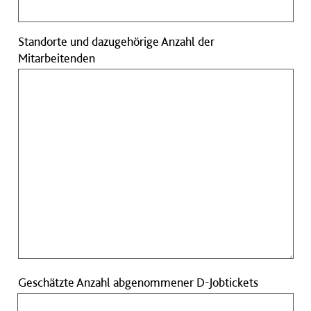
Standorte und dazugehörige Anzahl der
Standorte
Mitarbeitenden
und
dazugehörige
Anzahl
der
Mitarbeitenden
Geschätzt
Geschätzte Anzahl abgenommener D-Jobtickets
Anzahl