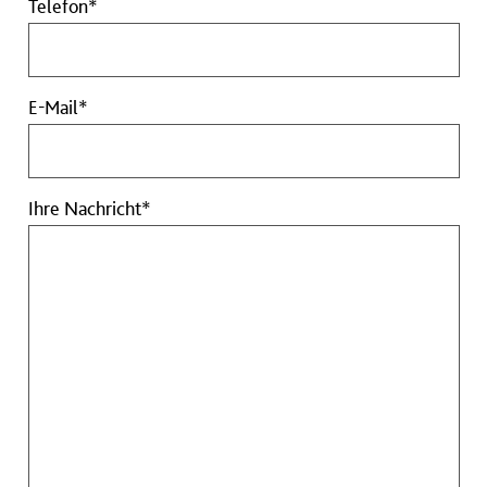
Telefon
Telefon*
Pflichtfeld
E-
E-Mail*
Mail
Pflichtfeld
Ihre
Ihre Nachricht*
Nachricht
Pflichtfeld