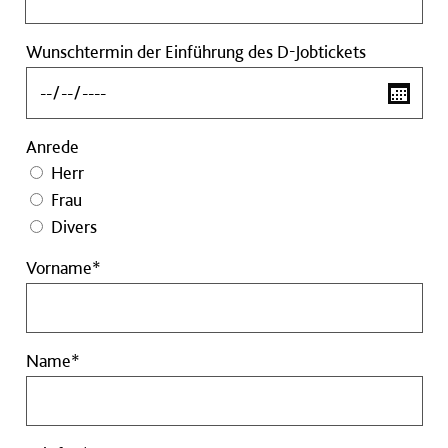
abgenom
D-
Wunschter
Wunschtermin der Einführung des D-Jobtickets
Jobtickets
der
Einführung
des
Anrede
D-
Jobtickets
Herr
Frau
Divers
Vorname
Vorname*
Pflichtfeld
Name
Name*
Pflichtfeld