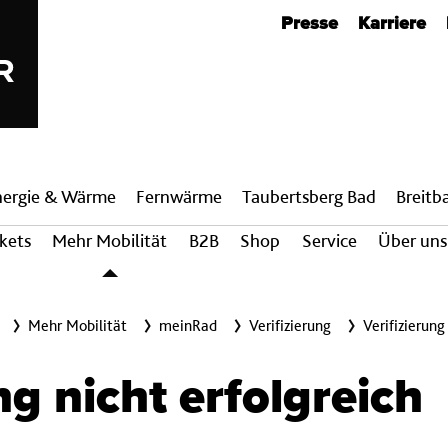
Metanavigation
Presse
Karriere
nergie & Wärme
Fern­wärme
Taubertsberg Bad
Breit­
ckets
Mehr Mobilität
B2B
Shop
Service
Über uns
Mehr Mobilität
meinRad
Verifizierung
Verifizierung
ng nicht erfolgreich