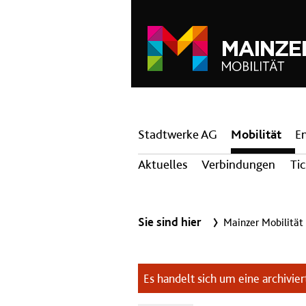
Hauptnavigation
Stadtwerke AG
Mobilität
E
Aktuelles
Verbindungen
Ti
Sie sind hier
Mainzer Mobilität
Es handelt sich um eine archiviert