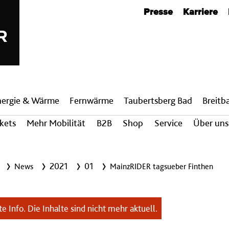
Metanavigation
Presse
Karriere
nergie & Wärme
Fern­wärme
Taubertsberg Bad
Breit­
ckets
Mehr Mobilität
B2B
Shop
Service
Über uns
2021
01
News
MainzRIDER tagsueber Finthen
e Info. Die Inhalte sind nicht mehr aktuell.