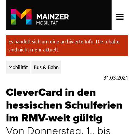
Es handelt sich um eine archivierte Info. Die Inhalte
sind nicht mehr aktuell.
Kategorien:
Mobilität
Bus & Bahn
31.03.2021
CleverCard in den
hessischen Schulferien
im RMV-weit gültig
Von Donnerstag, 1., bis