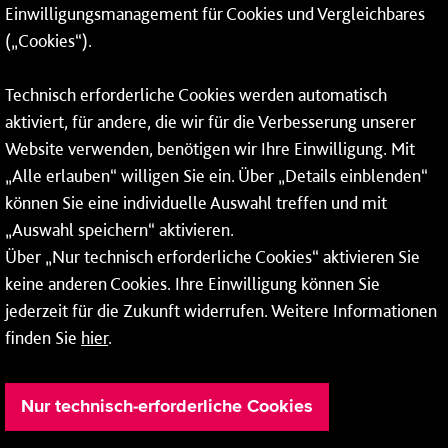
Einwilligungsmanagement für Cookies und Vergleichbares
06131 – 12 77 77
(„Cookies“).
Fax: 06131 – 12 66 66
Technisch erforderliche Cookies werden automatisch
aktiviert, für andere, die wir für die Verbesserung unserer
* Montags bis freitags bis 7 und ab 18 Uhr sowie an
Website verwenden, benötigen wir Ihre Einwilligung. Mit
Wochenenden und Feiertagen ganztags werden Ihre
„Alle erlauben“ willigen Sie ein. Über „Details einblenden“
Anrufe je nach Themenauswahl an ein Callcenter des
RMV oder von nextbike weitergeleitet. Dort erhalten Sie
können Sie eine individuelle Auswahl treffen und mit
ausschließlich Auskünfte zum Fahrplan bzw. zu
„Auswahl speichern“ aktivieren.
meinRad.
Über „Nur technisch erforderliche Cookies“ aktivieren Sie
keine anderen Cookies. Ihre Einwilligung können Sie
jederzeit für die Zukunft widerrufen. Weitere Informationen
finden Sie
hier
.
Nur technisch-erforderliche Cookies