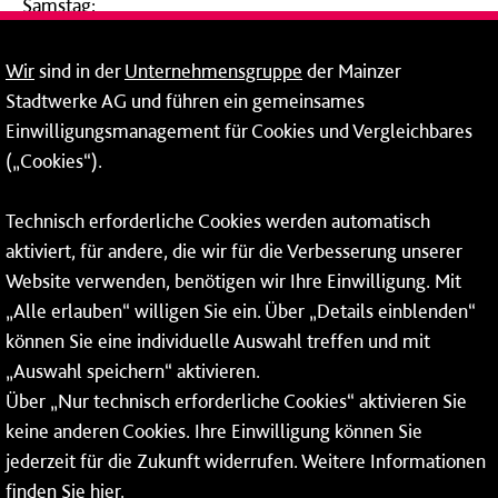
Samstag:
09:00 - 14:00 Uhr
Wir
sind in der
Unternehmensgruppe
der Mainzer
24-Stunden-Telefon*
Stadtwerke AG und führen ein gemeinsames
Einwilligungsmanagement für Cookies und Vergleichbares
06131 – 12 77 77
(„Cookies“).
Fax: 06131 – 12 66 66
Technisch erforderliche Cookies werden automatisch
aktiviert, für andere, die wir für die Verbesserung unserer
* Montags bis freitags bis 7 und ab 18 Uhr sowie an
Website verwenden, benötigen wir Ihre Einwilligung. Mit
Wochenenden und Feiertagen ganztags werden Ihre
„Alle erlauben“ willigen Sie ein. Über „Details einblenden“
Anrufe je nach Themenauswahl an ein Callcenter des
RMV oder von nextbike weitergeleitet. Dort erhalten Sie
können Sie eine individuelle Auswahl treffen und mit
ausschließlich Auskünfte zum Fahrplan bzw. zu
„Auswahl speichern“ aktivieren.
meinRad.
Über „Nur technisch erforderliche Cookies“ aktivieren Sie
keine anderen Cookies. Ihre Einwilligung können Sie
jederzeit für die Zukunft widerrufen. Weitere Informationen
finden Sie
hier
.