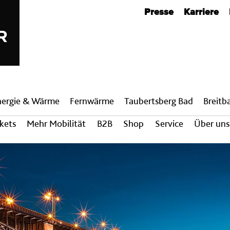
Metanavigation
Presse
Karriere
nergie & Wärme
Fern­wärme
Taubertsberg Bad
Breit­
ckets
Mehr Mobilität
B2B
Shop
Service
Über uns