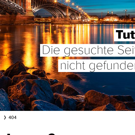
Tut
Die gesuchte Sei
nicht gefund
404