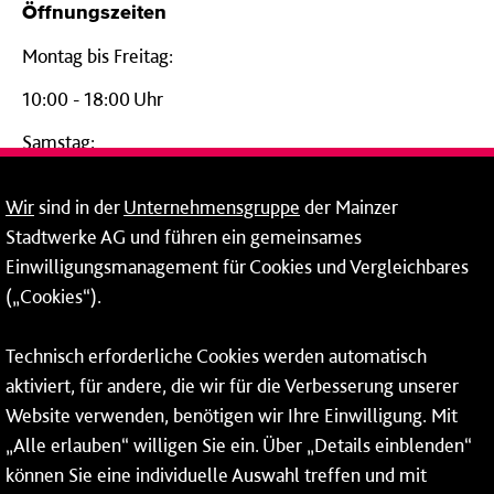
Öffnungszeiten
Montag bis Freitag:
10:00 - 18:00 Uhr
Samstag:
09:00 - 14:00 Uhr
Wir
sind in der
Unternehmensgruppe
der Mainzer
24-Stunden-Telefon*
Stadtwerke AG und führen ein gemeinsames
Einwilligungsmanagement für Cookies und Vergleichbares
06131 – 12 77 77
(„Cookies“).
Fax: 06131 – 12 66 66
Technisch erforderliche Cookies werden automatisch
aktiviert, für andere, die wir für die Verbesserung unserer
* Montags bis freitags bis 7 und ab 18 Uhr sowie an
Website verwenden, benötigen wir Ihre Einwilligung. Mit
Wochenenden und Feiertagen ganztags werden Ihre
„Alle erlauben“ willigen Sie ein. Über „Details einblenden“
Anrufe je nach Themenauswahl an ein Callcenter des
RMV oder von nextbike weitergeleitet. Dort erhalten Sie
können Sie eine individuelle Auswahl treffen und mit