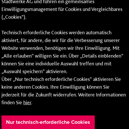
Stadtwerke AG und führen ein gemeinsames
Einwilligungsmanagement für Cookies und Vergleichbares
06131 – 12 77 77
(„Cookies“).
Fax: 06131 – 12 66 66
Technisch erforderliche Cookies werden automatisch
aktiviert, für andere, die wir für die Verbesserung unserer
* Montags bis freitags bis 7 und ab 18 Uhr sowie an
Website verwenden, benötigen wir Ihre Einwilligung. Mit
Wochenenden und Feiertagen ganztags werden Ihre
„Alle erlauben“ willigen Sie ein. Über „Details einblenden“
Anrufe je nach Themenauswahl an ein Callcenter des
RMV oder von nextbike weitergeleitet. Dort erhalten Sie
können Sie eine individuelle Auswahl treffen und mit
ausschließlich Auskünfte zum Fahrplan bzw. zu
„Auswahl speichern“ aktivieren.
meinRad.
Über „Nur technisch erforderliche Cookies“ aktivieren Sie
keine anderen Cookies. Ihre Einwilligung können Sie
jederzeit für die Zukunft widerrufen. Weitere Informationen
finden Sie
hier
.
Nur technisch-erforderliche Cookies