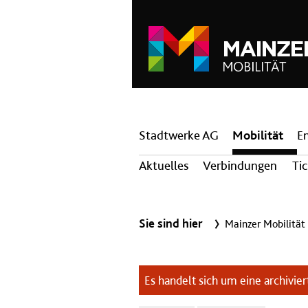
Hauptnavigation
Stadtwerke AG
Mobilität
E
Aktuelles
Verbindungen
Ti
Sie sind hier
Mainzer Mobilität
Es handelt sich um eine archiviert