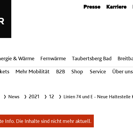
Metanavigation
Presse
Karriere
nergie & Wärme
Fern­wärme
Taubertsberg Bad
Breit­
ckets
Mehr Mobilität
B2B
Shop
Service
Über uns
2021
12
News
Linien 74 und E - Neue Haltestelle 
e Info. Die Inhalte sind nicht mehr aktuell.