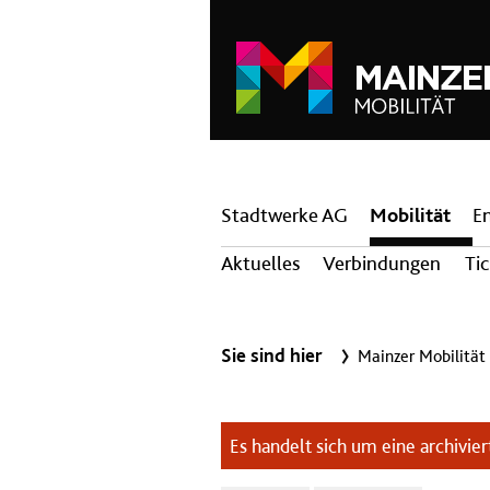
Hauptnavigation
Stadtwerke AG
Mobilität
E
Aktuelles
Verbindungen
Ti
Sie sind hier
Mainzer Mobilität
Es handelt sich um eine archiviert