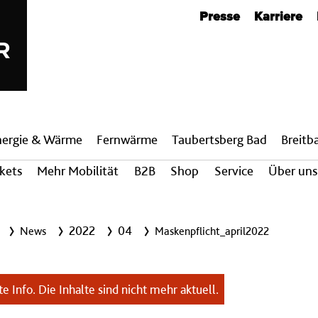
Metanavigation
Presse
Karriere
nergie & Wärme
Fern­wärme
Taubertsberg Bad
Breit­
ckets
Mehr Mobilität
B2B
Shop
Service
Über uns
2022
04
News
Maskenpflicht_april2022
e Info. Die Inhalte sind nicht mehr aktuell.