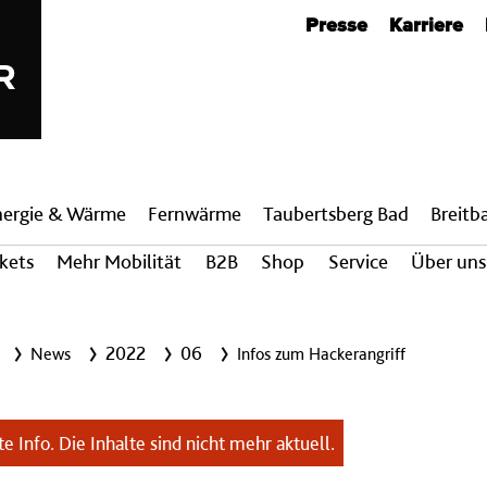
Metanavigation
Presse
Karriere
nergie & Wärme
Fern­wärme
Taubertsberg Bad
Breit­
ckets
Mehr Mobilität
B2B
Shop
Service
Über uns
2022
06
News
Infos zum Hackerangriff
e Info. Die Inhalte sind nicht mehr aktuell.