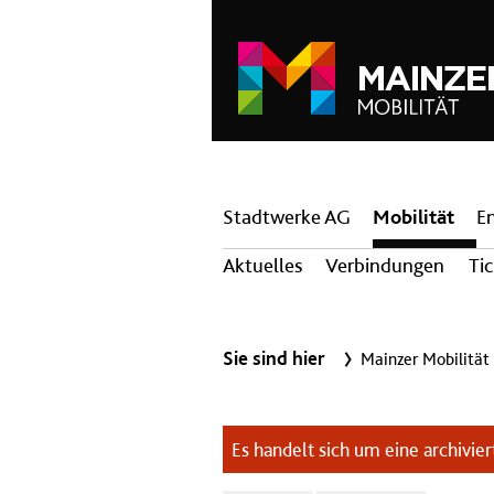
Hauptnavigation
Stadtwerke AG
Mobilität
E
Aktuelles
Verbindungen
Ti
Sie sind hier
Mainzer Mobilität
Es handelt sich um eine archiviert