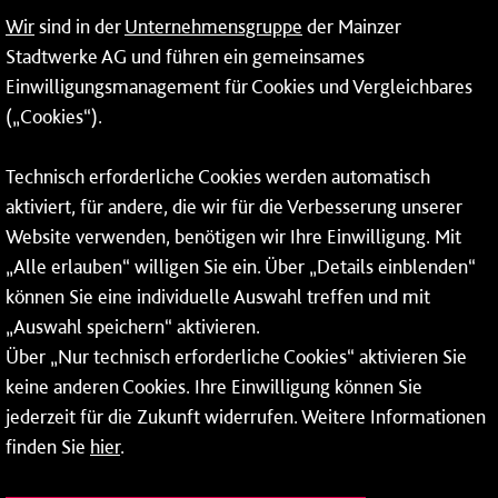
09:00 - 14:00 Uhr
Wir
sind in der
Unternehmensgruppe
der Mainzer
24-Stunden-Telefon*
Stadtwerke AG und führen ein gemeinsames
Einwilligungsmanagement für Cookies und Vergleichbares
06131 – 12 77 77
(„Cookies“).
Fax: 06131 – 12 66 66
Technisch erforderliche Cookies werden automatisch
aktiviert, für andere, die wir für die Verbesserung unserer
* Montags bis freitags bis 7 und ab 18 Uhr sowie an
Website verwenden, benötigen wir Ihre Einwilligung. Mit
Wochenenden und Feiertagen ganztags werden Ihre
„Alle erlauben“ willigen Sie ein. Über „Details einblenden“
Anrufe je nach Themenauswahl an ein Callcenter des
RMV oder von nextbike weitergeleitet. Dort erhalten Sie
können Sie eine individuelle Auswahl treffen und mit
ausschließlich Auskünfte zum Fahrplan bzw. zu
„Auswahl speichern“ aktivieren.
meinRad.
Über „Nur technisch erforderliche Cookies“ aktivieren Sie
keine anderen Cookies. Ihre Einwilligung können Sie
jederzeit für die Zukunft widerrufen. Weitere Informationen
finden Sie
hier
.