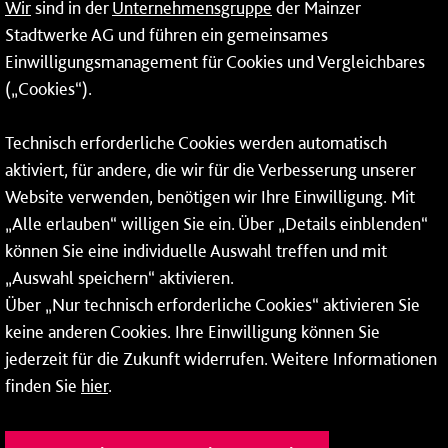
Wir
sind in der
Unternehmensgruppe
der Mainzer
24-Stunden-Telefon*
Stadtwerke AG und führen ein gemeinsames
Einwilligungsmanagement für Cookies und Vergleichbares
06131 – 12 77 77
(„Cookies“).
Fax: 06131 – 12 66 66
Technisch erforderliche Cookies werden automatisch
aktiviert, für andere, die wir für die Verbesserung unserer
* Montags bis freitags bis 7 und ab 18 Uhr sowie an
Website verwenden, benötigen wir Ihre Einwilligung. Mit
Wochenenden und Feiertagen ganztags werden Ihre
„Alle erlauben“ willigen Sie ein. Über „Details einblenden“
Anrufe je nach Themenauswahl an ein Callcenter des
RMV oder von nextbike weitergeleitet. Dort erhalten Sie
können Sie eine individuelle Auswahl treffen und mit
ausschließlich Auskünfte zum Fahrplan bzw. zu
„Auswahl speichern“ aktivieren.
meinRad.
Über „Nur technisch erforderliche Cookies“ aktivieren Sie
keine anderen Cookies. Ihre Einwilligung können Sie
jederzeit für die Zukunft widerrufen. Weitere Informationen
finden Sie
hier
.