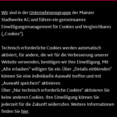
09:00 - 14:00 Uhr
Wir
sind in der
Unternehmensgruppe
der Mainzer
24-Stunden-Telefon*
Stadtwerke AG und führen ein gemeinsames
Einwilligungsmanagement für Cookies und Vergleichbares
06131 – 12 77 77
(„Cookies“).
Fax: 06131 – 12 66 66
Technisch erforderliche Cookies werden automatisch
aktiviert, für andere, die wir für die Verbesserung unserer
* Montags bis freitags bis 7 und ab 18 Uhr sowie an
Website verwenden, benötigen wir Ihre Einwilligung. Mit
Wochenenden und Feiertagen ganztags werden Ihre
„Alle erlauben“ willigen Sie ein. Über „Details einblenden“
Anrufe je nach Themenauswahl an ein Callcenter des
RMV oder von nextbike weitergeleitet. Dort erhalten Sie
können Sie eine individuelle Auswahl treffen und mit
ausschließlich Auskünfte zum Fahrplan bzw. zu
„Auswahl speichern“ aktivieren.
meinRad.
Über „Nur technisch erforderliche Cookies“ aktivieren Sie
keine anderen Cookies. Ihre Einwilligung können Sie
jederzeit für die Zukunft widerrufen. Weitere Informationen
finden Sie
hier
.