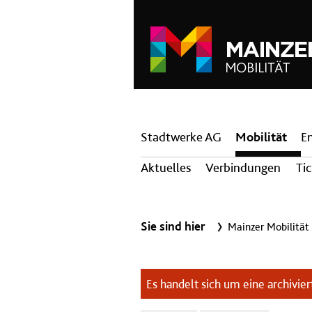
Hauptnavigation
Stadtwerke AG
Mobilität
E
Aktuelles
Verbindungen
Ti
Sie sind hier
Mainzer Mobilität
Es handelt sich um eine archiviert