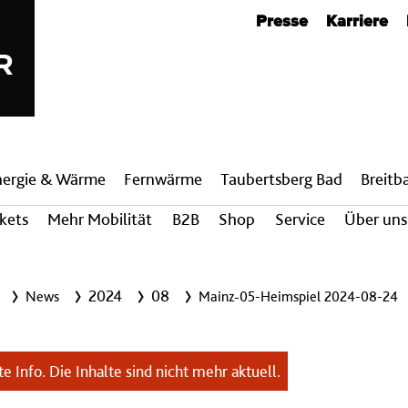
Metanavigation
Presse
Karriere
nergie & Wärme
Fern­wärme
Taubertsberg Bad
Breit­
ckets
Mehr Mobilität
B2B
Shop
Service
Über uns
2024
08
News
Mainz-05-Heimspiel 2024-08-24
e Info. Die Inhalte sind nicht mehr aktuell.