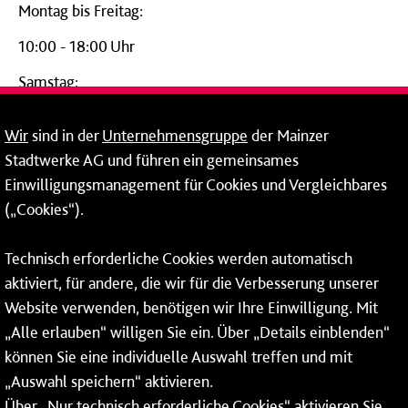
Montag bis Freitag:
10:00 - 18:00 Uhr
Samstag:
09:00 - 14:00 Uhr
Wir
sind in der
Unternehmensgruppe
der Mainzer
24-Stunden-Telefon*
Stadtwerke AG und führen ein gemeinsames
Einwilligungsmanagement für Cookies und Vergleichbares
06131 – 12 77 77
(„Cookies“).
Fax: 06131 – 12 66 66
Technisch erforderliche Cookies werden automatisch
aktiviert, für andere, die wir für die Verbesserung unserer
* Montags bis freitags bis 7 und ab 18 Uhr sowie an
Website verwenden, benötigen wir Ihre Einwilligung. Mit
Wochenenden und Feiertagen ganztags werden Ihre
„Alle erlauben“ willigen Sie ein. Über „Details einblenden“
Anrufe je nach Themenauswahl an ein Callcenter des
RMV oder von nextbike weitergeleitet. Dort erhalten Sie
können Sie eine individuelle Auswahl treffen und mit
ausschließlich Auskünfte zum Fahrplan bzw. zu
„Auswahl speichern“ aktivieren.
meinRad.
Über „Nur technisch erforderliche Cookies“ aktivieren Sie