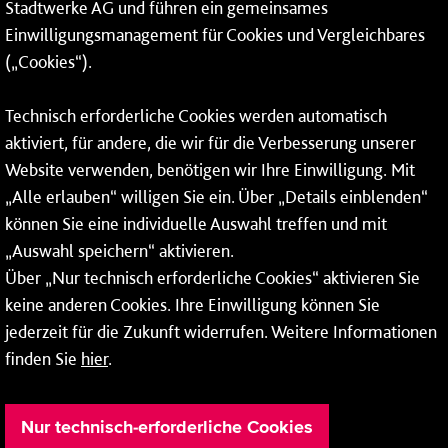
Stadtwerke AG und führen ein gemeinsames
Einwilligungsmanagement für Cookies und Vergleichbares
06131 – 12 77 77
(„Cookies“).
Fax: 06131 – 12 66 66
Technisch erforderliche Cookies werden automatisch
aktiviert, für andere, die wir für die Verbesserung unserer
* Montags bis freitags bis 7 und ab 18 Uhr sowie an
Website verwenden, benötigen wir Ihre Einwilligung. Mit
Wochenenden und Feiertagen ganztags werden Ihre
„Alle erlauben“ willigen Sie ein. Über „Details einblenden“
Anrufe je nach Themenauswahl an ein Callcenter des
RMV oder von nextbike weitergeleitet. Dort erhalten Sie
können Sie eine individuelle Auswahl treffen und mit
ausschließlich Auskünfte zum Fahrplan bzw. zu
„Auswahl speichern“ aktivieren.
meinRad.
Über „Nur technisch erforderliche Cookies“ aktivieren Sie
keine anderen Cookies. Ihre Einwilligung können Sie
jederzeit für die Zukunft widerrufen. Weitere Informationen
finden Sie
hier
.
Nur technisch-erforderliche Cookies