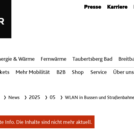
Metanavigation
Presse
Karriere
nergie & Wärme
Fern­wärme
Taubertsberg Bad
Breit­
ckets
Mehr Mobilität
B2B
Shop
Service
Über uns
2025
05
News
WLAN in Bussen und Straßenbahn
e Info. Die Inhalte sind nicht mehr aktuell.