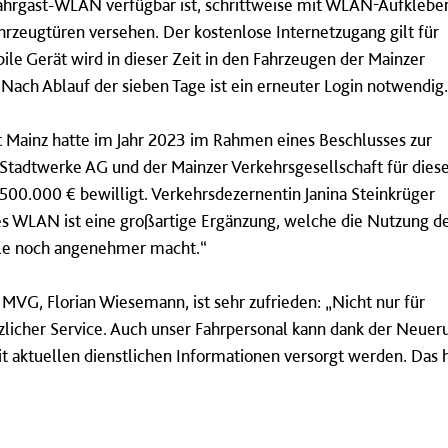
ahrgast-WLAN verfügbar ist, schrittweise mit WLAN-Aufklebe
rzeugtüren versehen. Der kostenlose Internetzugang gilt für
le Gerät wird in dieser Zeit in den Fahrzeugen der Mainzer
Nach Ablauf der sieben Tage ist ein erneuter Login notwendig
t Mainz hatte im Jahr 2023 im Rahmen eines Beschlusses zur
 Stadtwerke AG und der Mainzer Verkehrsgesellschaft für dies
500.000 € bewilligt. Verkehrsdezernentin Janina Steinkrüger
des WLAN ist eine großartige Ergänzung, welche die Nutzung d
alle noch angenehmer macht.“
MVG, Florian Wiesemann, ist sehr zufrieden: „Nicht nur für
ätzlicher Service. Auch unser Fahrpersonal kann dank der Neuer
t aktuellen dienstlichen Informationen versorgt werden. Das hi