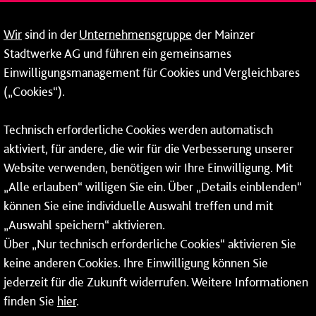
09:00 - 14:00 Uhr
Wir
sind in der
Unternehmensgruppe
der Mainzer
24-Stunden-Telefon*
Stadtwerke AG und führen ein gemeinsames
Einwilligungsmanagement für Cookies und Vergleichbares
06131 – 12 77 77
(„Cookies“).
Fax: 06131 – 12 66 66
Technisch erforderliche Cookies werden automatisch
aktiviert, für andere, die wir für die Verbesserung unserer
* Montags bis freitags bis 7 und ab 18 Uhr sowie an
Website verwenden, benötigen wir Ihre Einwilligung. Mit
Wochenenden und Feiertagen ganztags werden Ihre
„Alle erlauben“ willigen Sie ein. Über „Details einblenden“
Anrufe je nach Themenauswahl an ein Callcenter des
RMV oder von nextbike weitergeleitet. Dort erhalten Sie
können Sie eine individuelle Auswahl treffen und mit
ausschließlich Auskünfte zum Fahrplan bzw. zu
„Auswahl speichern“ aktivieren.
meinRad.
Über „Nur technisch erforderliche Cookies“ aktivieren Sie
keine anderen Cookies. Ihre Einwilligung können Sie
jederzeit für die Zukunft widerrufen. Weitere Informationen
finden Sie
hier
.