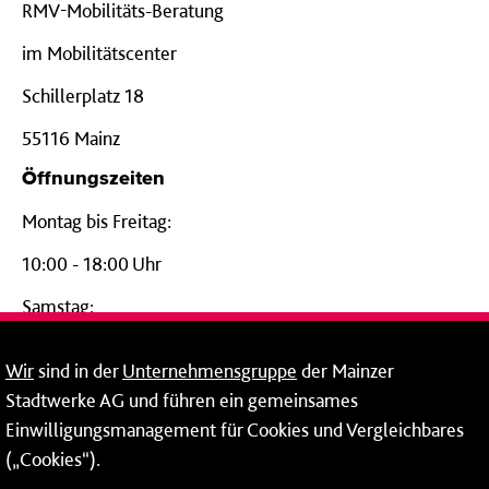
RMV-Mobilitäts-Beratung
im Mobilitätscenter
Schillerplatz 18
55116 Mainz
Öffnungszeiten
Montag bis Freitag:
10:00 - 18:00 Uhr
Samstag:
09:00 - 14:00 Uhr
Wir
sind in der
Unternehmensgruppe
der Mainzer
24-Stunden-Telefon*
Stadtwerke AG und führen ein gemeinsames
Einwilligungsmanagement für Cookies und Vergleichbares
06131 – 12 77 77
(„Cookies“).
Fax: 06131 – 12 66 66