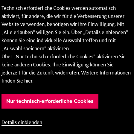
Technisch erforderliche Cookies werden automatisch
aktiviert, für andere, die wir für die Verbesserung unserer
* Montags bis freitags bis 7 und ab 18 Uhr sowie an
Website verwenden, benötigen wir Ihre Einwilligung. Mit
Wochenenden und Feiertagen ganztags werden Ihre
„Alle erlauben“ willigen Sie ein. Über „Details einblenden“
Anrufe je nach Themenauswahl an ein Callcenter des
RMV oder von nextbike weitergeleitet. Dort erhalten Sie
können Sie eine individuelle Auswahl treffen und mit
ausschließlich Auskünfte zum Fahrplan bzw. zu
„Auswahl speichern“ aktivieren.
meinRad.
Über „Nur technisch erforderliche Cookies“ aktivieren Sie
keine anderen Cookies. Ihre Einwilligung können Sie
jederzeit für die Zukunft widerrufen. Weitere Informationen
finden Sie
hier
.
Nur technisch-erforderliche Cookies
Details einblenden