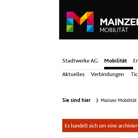
Hauptnavigation
Stadtwerke AG
Mobilität
E
Aktuelles
Verbindungen
Ti
Sie sind hier
Mainzer Mobilität
Es handelt sich um eine archiviert