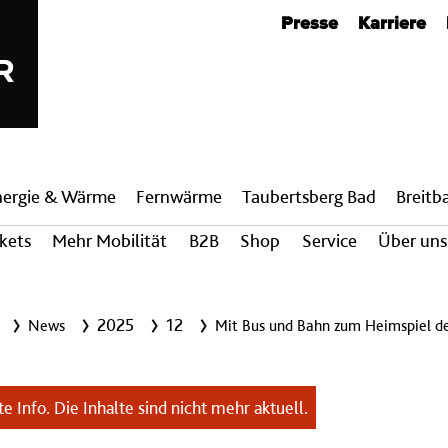
Metanavigation
Presse
Karriere
nergie & Wärme
Fern­wärme
Taubertsberg Bad
Breit­
ckets
Mehr Mobilität
B2B
Shop
Service
Über uns
2025
12
News
Mit Bus und Bahn zum Heimspiel de
e Info. Die Inhalte sind nicht mehr aktuell.