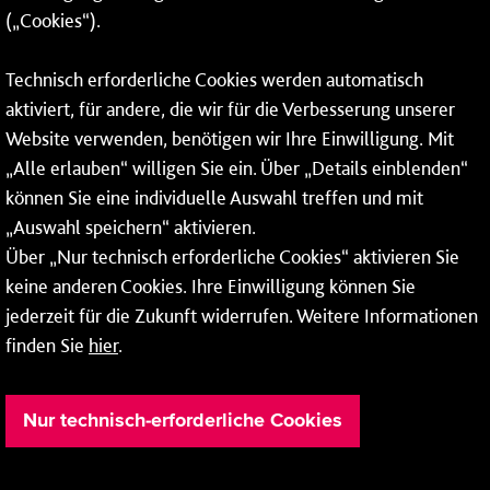
(„Cookies“).
Fax: 06131 – 12 66 66
Technisch erforderliche Cookies werden automatisch
aktiviert, für andere, die wir für die Verbesserung unserer
* Montags bis freitags bis 7 und ab 18 Uhr sowie an
Website verwenden, benötigen wir Ihre Einwilligung. Mit
Wochenenden und Feiertagen ganztags werden Ihre
„Alle erlauben“ willigen Sie ein. Über „Details einblenden“
Anrufe je nach Themenauswahl an ein Callcenter des
RMV oder von nextbike weitergeleitet. Dort erhalten Sie
können Sie eine individuelle Auswahl treffen und mit
ausschließlich Auskünfte zum Fahrplan bzw. zu
„Auswahl speichern“ aktivieren.
meinRad.
Über „Nur technisch erforderliche Cookies“ aktivieren Sie
keine anderen Cookies. Ihre Einwilligung können Sie
jederzeit für die Zukunft widerrufen. Weitere Informationen
finden Sie
hier
.
Nur technisch-erforderliche Cookies