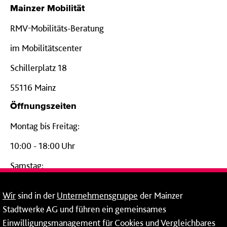
Mainzer Mobilität
RMV-Mobilitäts-Beratung
im Mobilitätscenter
Schillerplatz 18
55116 Mainz
Öffnungszeiten
Montag bis Freitag:
10:00 - 18:00 Uhr
Samstag:
09:00 - 14:00 Uhr
Wir
sind in der
Unternehmensgruppe
der Mainzer
24-Stunden-Telefon*
Stadtwerke AG und führen ein gemeinsames
Einwilligungsmanagement für Cookies und Vergleichbares
06131 – 12 77 77