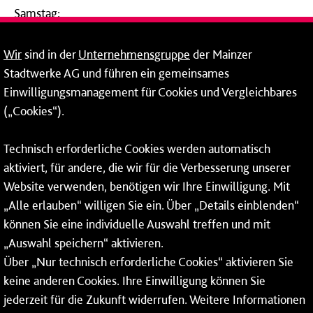
Samstag:
09:00 - 14:00 Uhr
Wir
sind in der
Unternehmensgruppe
der Mainzer
24-Stunden-Telefon*
Stadtwerke AG und führen ein gemeinsames
Einwilligungsmanagement für Cookies und Vergleichbares
06131 – 12 77 77
(„Cookies“).
Fax: 06131 – 12 66 66
Technisch erforderliche Cookies werden automatisch
aktiviert, für andere, die wir für die Verbesserung unserer
* Montags bis freitags bis 7 und ab 18 Uhr sowie an
Website verwenden, benötigen wir Ihre Einwilligung. Mit
Wochenenden und Feiertagen ganztags werden Ihre
„Alle erlauben“ willigen Sie ein. Über „Details einblenden“
Anrufe je nach Themenauswahl an ein Callcenter des
RMV oder von nextbike weitergeleitet. Dort erhalten Sie
können Sie eine individuelle Auswahl treffen und mit
ausschließlich Auskünfte zum Fahrplan bzw. zu
„Auswahl speichern“ aktivieren.
meinRad.
Über „Nur technisch erforderliche Cookies“ aktivieren Sie
keine anderen Cookies. Ihre Einwilligung können Sie
jederzeit für die Zukunft widerrufen. Weitere Informationen