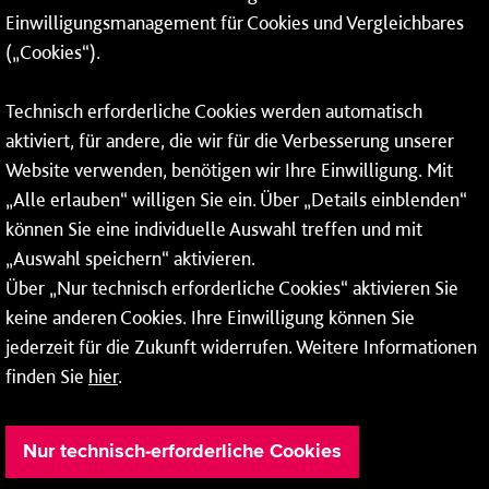
Einwilligungsmanagement für Cookies und Vergleichbares
06131 – 12 77 77
(„Cookies“).
Fax: 06131 – 12 66 66
Technisch erforderliche Cookies werden automatisch
aktiviert, für andere, die wir für die Verbesserung unserer
* Montags bis freitags bis 7 und ab 18 Uhr sowie an
Website verwenden, benötigen wir Ihre Einwilligung. Mit
Wochenenden und Feiertagen ganztags werden Ihre
„Alle erlauben“ willigen Sie ein. Über „Details einblenden“
Anrufe je nach Themenauswahl an ein Callcenter des
RMV oder von nextbike weitergeleitet. Dort erhalten Sie
können Sie eine individuelle Auswahl treffen und mit
ausschließlich Auskünfte zum Fahrplan bzw. zu
„Auswahl speichern“ aktivieren.
meinRad.
Über „Nur technisch erforderliche Cookies“ aktivieren Sie
keine anderen Cookies. Ihre Einwilligung können Sie
jederzeit für die Zukunft widerrufen. Weitere Informationen
finden Sie
hier
.
Nur technisch-erforderliche Cookies