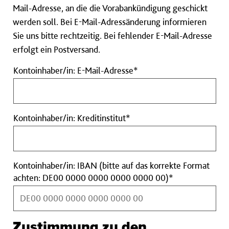
Mail-Adresse, an die die Vorabankündigung geschickt
werden soll. Bei E-Mail-Adressänderung informieren
Sie uns bitte rechtzeitig. Bei fehlender E-Mail-Adresse
erfolgt ein Postversand.
Kontoinhaber/in:
Kontoinhaber/in: E-Mail-Adresse*
E-
Mail-
Adresse
Kontoinhaber/in:
Kontoinhaber/in: Kreditinstitut*
Pflichtfeld
Kreditinstitut
Pflichtfeld
Kontoinhaber/in: IBAN (bitte auf das korrekte Format
Kontoinhaber/i
achten: DE00 0000 0000 0000 0000 00)*
IBAN
(bitte
auf
Zustimmung zu den
das