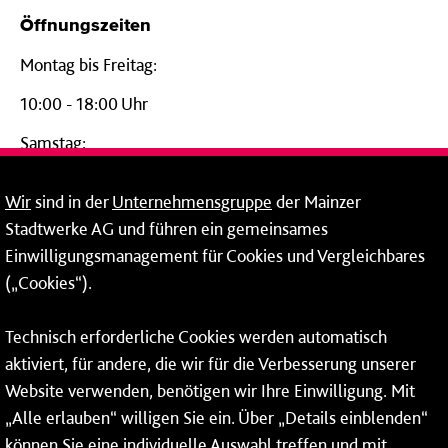
Öffnungszeiten
Montag bis Freitag:
10:00 - 18:00 Uhr
Samstag:
09:00 - 14:00 Uhr
Wir
sind in der
Unternehmensgruppe
der Mainzer
24-Stunden-Telefon*
Stadtwerke AG und führen ein gemeinsames
Einwilligungsmanagement für Cookies und Vergleichbares
06131 – 12 77 77
(„Cookies“).
Fax: 06131 – 12 66 66
Technisch erforderliche Cookies werden automatisch
aktiviert, für andere, die wir für die Verbesserung unserer
* Montags bis freitags bis 7 und ab 18 Uhr sowie an
Website verwenden, benötigen wir Ihre Einwilligung. Mit
Wochenenden und Feiertagen ganztags werden Ihre
„Alle erlauben“ willigen Sie ein. Über „Details einblenden“
Anrufe je nach Themenauswahl an ein Callcenter des
RMV oder von nextbike weitergeleitet. Dort erhalten Sie
können Sie eine individuelle Auswahl treffen und mit