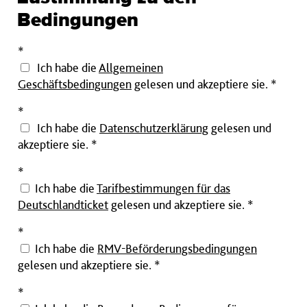
korrekte
Bedingungen
Format
achten:
Pflichtfeld
*
DE00
Ich habe die
Allgemeinen
0000
Geschäftsbedingungen
gelesen und akzeptiere sie.
*
0000
Pflichtfeld
*
0000
Ich habe die
Datenschutzerklärung
gelesen und
0000
akzeptiere sie.
*
00)
Pflichtfeld
Pflichtfeld
*
Ich habe die
Tarifbestimmungen für das
Deutschlandticket
gelesen und akzeptiere sie. *
Pflichtfeld
*
Ich habe die
RMV-Beförderungsbedingungen
gelesen und akzeptiere sie. *
Pflichtfeld
*