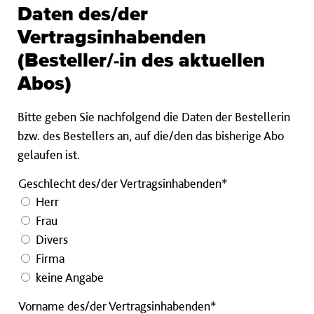
Daten des/der
ab
65
Vertragsinhabenden
Jahren
(Besteller/-in des aktuellen
erhältlich.
Bitte
Abos)
laden
Sie
Bitte geben Sie nachfolgend die Daten der Bestellerin
einen
bzw. des Bestellers an, auf die/den das bisherige Abo
Altersnachweis
gelaufen ist.
hoch.
Pflichtfeld
Geschlecht des/der Vertragsinhabenden*
Herr
Frau
Divers
Firma
keine Angabe
Vorname
Vorname des/der Vertragsinhabenden*