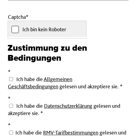
auf
das
korrekte
Captcha*
Format
Ich bin kein Roboter
achten:
DE00
0000
Zustimmung zu den
0000
Bedingungen
0000
0000
Pflichtfeld
*
00)
Ich habe die
Allgemeinen
Geschäftsbedingungen
gelesen und akzeptiere sie.
*
Pflichtfeld
*
Ich habe die
Datenschutzerklärung
gelesen und
akzeptiere sie.
*
Pflichtfeld
*
Ich habe die
RMV-Tarifbestimmungen
gelesen und