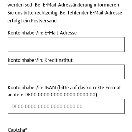
werden soll. Bei E-Mail-Adressänderung informieren
Sie uns bitte rechtzeitig. Bei fehlender E-Mail-Adresse
erfolgt ein Postversand.
Kontoinhaber/in:
Kontoinhaber/in: E-Mail-Adresse
E-
Mail-
Adresse
Kontoinhaber/in:
Kontoinhaber/in: Kreditinstitut
Kreditinstitut
Kontoinhaber/in: IBAN (bitte auf das korrekte Format
Kontoinhaber/in
achten: DE00 0000 0000 0000 0000 00)
IBAN
(bitte
auf
das
korrekte
Captcha*