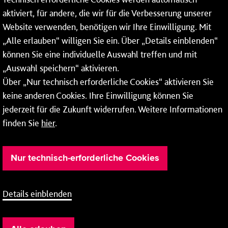
aktiviert, für andere, die wir für die Verbesserung unserer
* Montags bis freitags bis 7 und ab 18 Uhr sowie an
Website verwenden, benötigen wir Ihre Einwilligung. Mit
Wochenenden und Feiertagen ganztags werden Ihre
„Alle erlauben“ willigen Sie ein. Über „Details einblenden“
Anrufe je nach Themenauswahl an ein Callcenter des
RMV oder von nextbike weitergeleitet. Dort erhalten Sie
können Sie eine individuelle Auswahl treffen und mit
ausschließlich Auskünfte zum Fahrplan bzw. zu
„Auswahl speichern“ aktivieren.
meinRad.
Über „Nur technisch erforderliche Cookies“ aktivieren Sie
keine anderen Cookies. Ihre Einwilligung können Sie
jederzeit für die Zukunft widerrufen. Weitere Informationen
finden Sie
hier
.
Nur technisch-erforderliche Cookies
Details einblenden
Barrierefreiheit
Cookie-Einstellung
Impressum