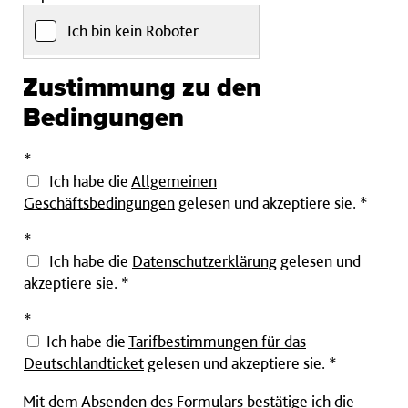
Format
Ich bin kein Roboter
achten:
DE00
0000
Zustimmung zu den
0000
Bedingungen
0000
0000
Pflichtfeld
*
00)
Ich habe die
Allgemeinen
Geschäftsbedingungen
gelesen und akzeptiere sie.
*
Pflichtfeld
*
Ich habe die
Datenschutzerklärung
gelesen und
akzeptiere sie.
*
Pflichtfeld
*
Ich habe die
Tarifbestimmungen für das
Deutschlandticket
gelesen und akzeptiere sie. *
Mit dem Absenden des Formulars bestätige ich die