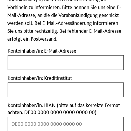
Vorhinein zu informieren. Bitte nennen Sie uns eine E-
Mail-Adresse, an die die Vorabankündigung geschickt
werden soll. Bei E-Mail-Adressänderung informieren
Sie uns bitte rechtzeitig. Bei fehlender E-Mail-Adresse
erfolgt ein Postversand.
Kontoinhaber/in:
Kontoinhaber/in: E-Mail-Adresse
E-
Mail-
Adresse
Kontoinhaber/in:
Kontoinhaber/in: Kreditinstitut
Kreditinstitut
Kontoinhaber/in: IBAN (bitte auf das korrekte Format
Kontoinhaber/in
achten: DE00 0000 0000 0000 0000 00)
IBAN
(bitte