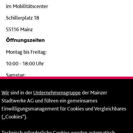
im Mobilitätscenter
Schillerplatz 18
55116 Mainz
Öffnungszeiten
Montag bis Freitag:
10:00 - 18:00 Uhr
Samstag:
09:00 - 14:00 Uhr
Wir
sind in der
Unternehmensgruppe
der Mainzer
24-Stunden-Telefon*
Stadtwerke AG und führen ein gemeinsames
Einwilligungsmanagement für Cookies und Vergleichbares
06131 – 12 77 77
(„Cookies“).
Fax: 06131 – 12 66 66
Technisch erforderliche Cookies werden automatisch