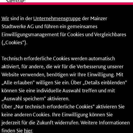
Samstag:
09:00 - 14:00 Uhr
Wir
sind in der
Unternehmensgruppe
der Mainzer
24-Stunden-Telefon*
Stadtwerke AG und führen ein gemeinsames
Einwilligungsmanagement für Cookies und Vergleichbares
06131 – 12 77 77
(„Cookies“).
Fax: 06131 – 12 66 66
Technisch erforderliche Cookies werden automatisch
aktiviert, für andere, die wir für die Verbesserung unserer
* Montags bis freitags bis 7 und ab 18 Uhr sowie an
Website verwenden, benötigen wir Ihre Einwilligung. Mit
Wochenenden und Feiertagen ganztags werden Ihre
„Alle erlauben“ willigen Sie ein. Über „Details einblenden“
Anrufe je nach Themenauswahl an ein Callcenter des
RMV oder von nextbike weitergeleitet. Dort erhalten Sie
können Sie eine individuelle Auswahl treffen und mit
ausschließlich Auskünfte zum Fahrplan bzw. zu
„Auswahl speichern“ aktivieren.
meinRad.
Über „Nur technisch erforderliche Cookies“ aktivieren Sie
keine anderen Cookies. Ihre Einwilligung können Sie
jederzeit für die Zukunft widerrufen. Weitere Informationen
finden Sie
hier
.