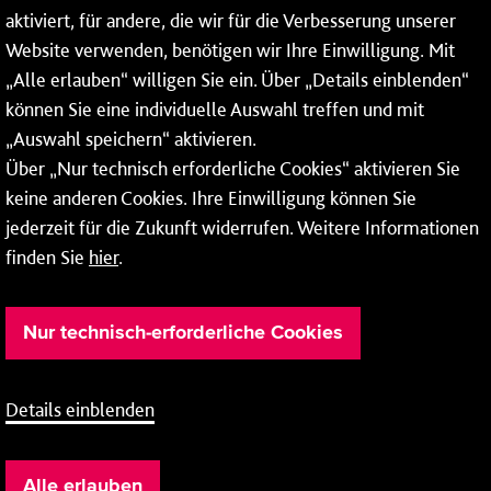
aktiviert, für andere, die wir für die Verbesserung unserer
* Montags bis freitags bis 7 und ab 18 Uhr sowie an
Website verwenden, benötigen wir Ihre Einwilligung. Mit
Wochenenden und Feiertagen ganztags werden Ihre
„Alle erlauben“ willigen Sie ein. Über „Details einblenden“
Anrufe je nach Themenauswahl an ein Callcenter des
RMV oder von nextbike weitergeleitet. Dort erhalten Sie
können Sie eine individuelle Auswahl treffen und mit
ausschließlich Auskünfte zum Fahrplan bzw. zu
„Auswahl speichern“ aktivieren.
meinRad.
Über „Nur technisch erforderliche Cookies“ aktivieren Sie
keine anderen Cookies. Ihre Einwilligung können Sie
jederzeit für die Zukunft widerrufen. Weitere Informationen
finden Sie
hier
.
Nur technisch-erforderliche Cookies
Details einblenden
Barrierefreiheit
Cookie-Einstellung
Impressum
Alle erlauben