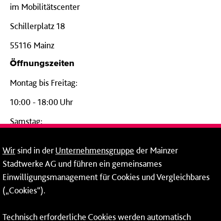
im Mobilitätscenter
Schillerplatz 18
55116 Mainz
Öffnungszeiten
Montag bis Freitag:
10:00 - 18:00 Uhr
Samstag:
09:00 - 14:00 Uhr
Wir
sind in der
Unternehmensgruppe
der Mainzer
24-Stunden-Telefon*
Stadtwerke AG und führen ein gemeinsames
Einwilligungsmanagement für Cookies und Vergleichbares
06131 – 12 77 77
(„Cookies“).
Fax: 06131 – 12 66 66
Technisch erforderliche Cookies werden automatisch