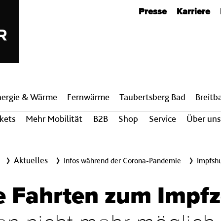
Metanavigation
Presse
Karriere
nergie & Wärme
Fern­wärme
Taubertsberg Bad
Breit­
ckets
Mehr Mobilität
B2B
Shop
Service
Über uns
Aktuelles
Infos während der Corona-Pandemie
Impfshu
e Fahrten zum Impf