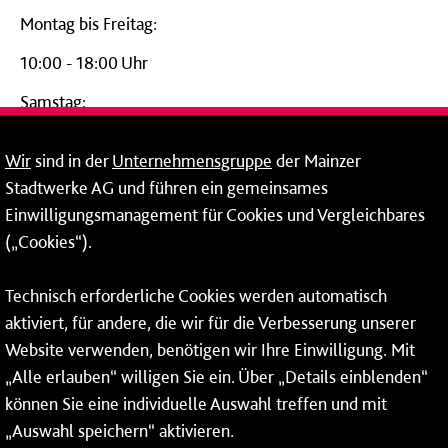
Montag bis Freitag:
10:00 - 18:00 Uhr
Samstag:
09:00 - 14:00 Uhr
Wir
sind in der
Unternehmensgruppe
der Mainzer
24-Stunden-Telefon*
Stadtwerke AG und führen ein gemeinsames
Einwilligungsmanagement für Cookies und Vergleichbares
06131 – 12 77 77
(„Cookies“).
Fax: 06131 – 12 66 66
Technisch erforderliche Cookies werden automatisch
aktiviert, für andere, die wir für die Verbesserung unserer
* Montags bis freitags bis 7 und ab 18 Uhr sowie an
Website verwenden, benötigen wir Ihre Einwilligung. Mit
Wochenenden und Feiertagen ganztags werden Ihre
„Alle erlauben“ willigen Sie ein. Über „Details einblenden“
Anrufe je nach Themenauswahl an ein Callcenter des
RMV oder von nextbike weitergeleitet. Dort erhalten Sie
können Sie eine individuelle Auswahl treffen und mit
ausschließlich Auskünfte zum Fahrplan bzw. zu
„Auswahl speichern“ aktivieren.