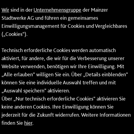
09:00 - 14:00 Uhr
Wir
sind in der
Unternehmensgruppe
der Mainzer
24-Stunden-Telefon*
Stadtwerke AG und führen ein gemeinsames
Einwilligungsmanagement für Cookies und Vergleichbares
06131 – 12 77 77
(„Cookies“).
Fax: 06131 – 12 66 66
Technisch erforderliche Cookies werden automatisch
aktiviert, für andere, die wir für die Verbesserung unserer
* Montags bis freitags bis 7 und ab 18 Uhr sowie an
Website verwenden, benötigen wir Ihre Einwilligung. Mit
Wochenenden und Feiertagen ganztags werden Ihre
„Alle erlauben“ willigen Sie ein. Über „Details einblenden“
Anrufe je nach Themenauswahl an ein Callcenter des
RMV oder von nextbike weitergeleitet. Dort erhalten Sie
können Sie eine individuelle Auswahl treffen und mit
ausschließlich Auskünfte zum Fahrplan bzw. zu
„Auswahl speichern“ aktivieren.
meinRad.
Über „Nur technisch erforderliche Cookies“ aktivieren Sie
keine anderen Cookies. Ihre Einwilligung können Sie
jederzeit für die Zukunft widerrufen. Weitere Informationen
finden Sie
hier
.